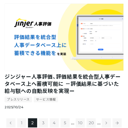
ジンジャー人事評価、評価結果を統合型人事デー
タベース上へ蓄積可能に －評価結果に基づいた
給与額への自動反映を実現ー
プレスリリース
サービス情報
2025/10/24
...
...
1
2
3
4
5
10
20