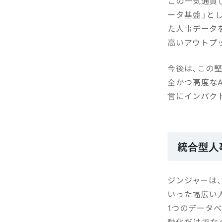
この一気通貫し
ータ基盤」と
た人事データ
高いアウトプ
今後は、この
全かつ高度な
営にインパク
統合型人
ジンジャーは、
いった幅広い
1つのデータ
動化だけでな