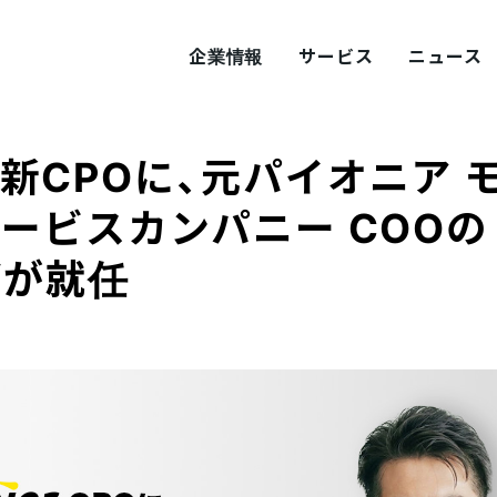
企業情報
サービス
ニュース
jer 新CPOに、元パイオニア 
ITY
概要
サステナビリティ
ービスカンパニー COOの
郎が就任
tement
採用
Values
プロダクト採用