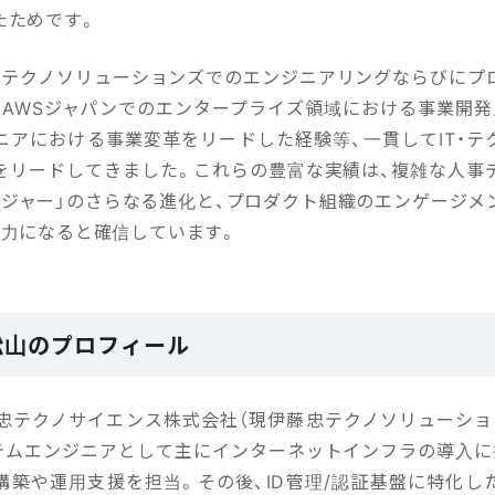
たためです。
忠テクノソリューションズでのエンジニアリングならびにプ
、AWSジャパンでのエンタープライズ領域における事業開発
ニアにおける事業変革をリードした経験等、一貫してIT・テ
をリードしてきました。これらの豊富な実績は、複雑な人事
ンジャー」のさらなる進化と、プロダクト組織のエンゲージメ
動力になると確信しています。
 松山のプロフィール
伊藤忠テクノサイエンス株式会社（現伊藤忠テクノソリューショ
テムエンジニアとして主にインターネットインフラの導入に
構築や運用支援を担当。その後、ID管理/認証基盤に特化し