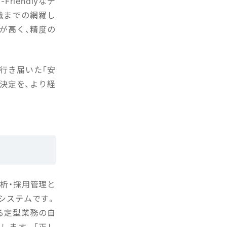
iendlyなデ
職までの網羅し
が高く、精度の
行き届いた「安
決定を、より経
分析・採用管理と
システムです。
る定型業務の自
します。「正し