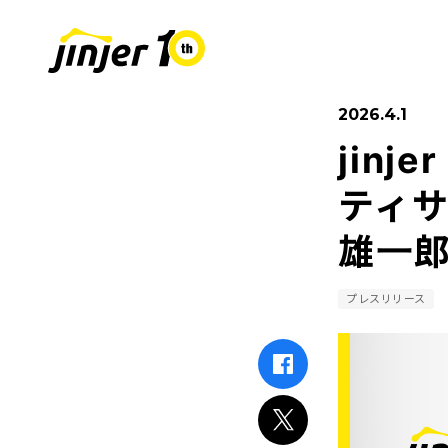
2026.4.1
jin
COMPANY
SUSTAINABIL
RECRUIT
採用情報
会社
ティサ
雄一
Leaders
MOVE ON PROJECT
新卒採用
Sta
中途
プレスリリース