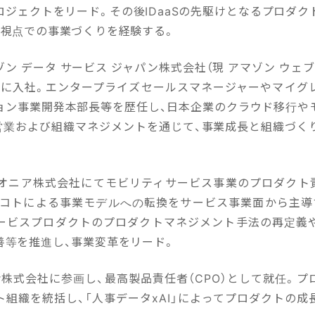
ロジェクトをリード。その後IDaaSの先駆けとなるプロダク
ト視点での事業づくりを経験する。
マゾン データ サービス ジャパン株式会社（現 アマゾン ウェブ
)に入社。エンタープライズセールスマネージャーやマイグ
ョン事業開発本部長等を歴任し、日本企業のクラウド移行や
営業および組織マネジメントを通じて、事業成長と組織づく
パイオニア株式会社にてモビリティサービス事業のプロダクト責
xコトによる事業モデルへの転換をサービス事業面から主導
ービスプロダクトのプロダクトマネジメント手法の再定義
善等を推進し、事業変革をリード。
injer株式会社に参画し、最高製品責任者（CPO）として就任。
ト組織を統括し、「人事データxAI」によってプロダクトの成