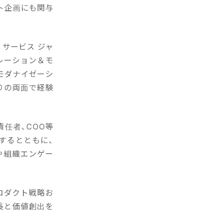
ト企画にも関与
 サービス ジャ
レーション＆モ
モダナイゼーシ
りの両面で経験
任者、COO等
するとともに、
や組織エンゲー
プロダクト戦略お
長と価値創出を