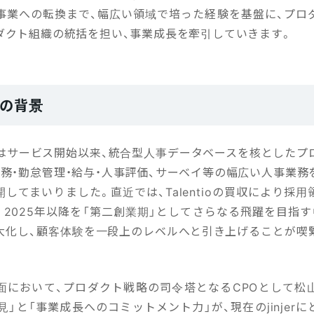
aS事業への転換まで、幅広い領域で培った経験を基盤に、プロ
ダクト組織の統括を担い、事業成長を牽引していきます。
任の背景
」はサービス開始以来、統合型人事データベースを核としたプ
労務・勤怠管理・給与・人事評価、サーベイ等の幅広い人事業務
してまいりました。直近では、Talentioの買収により採
。2025年以降を「第二創業期」としてさらなる飛躍を目指す
大化し、顧客体験を一段上のレベルへと引き上げることが喫
面において、プロダクト戦略の司令塔となるCPOとして松
見」と「事業成長へのコミットメント力」が、現在のjinjer