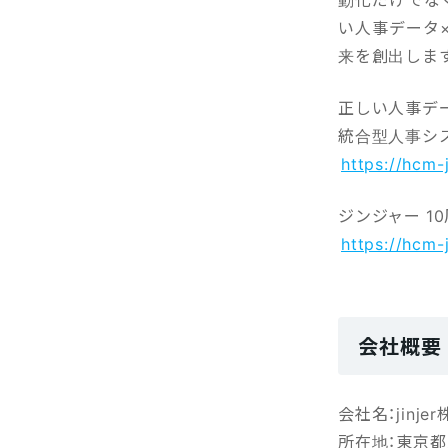
い人事データ
来を創出しま
正しい人事デー
統合型人事シ
https://hcm-
ジンジャー 1
https://hcm-
会社概要
会社名：jinje
所在地：東京都新