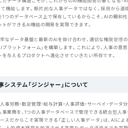
たデータ構造こそが、これからのAI機能開発の要となる「AI-Fr
して機能します。断片的な人事データではなく、採用から退
を1つのデータベース上で保有しているからこそ、AIの親和性
ットができるAI機能の開発を実現できます。
堅牢なデータ基盤と最新のAIを掛け合わせ、適切な権限管理の
AIプラットフォーム」を構築します。これにより、人事の意思
トを与えるプロダクトへ進化させていきたい所存です。
事システム「ジンジャー」について
人事労務・勤怠管理・給与計算・人事評価・サーベイ・データ
人事業務を、1つの人事データベースで管理できる統合型人事
ベースだからこそ実現できる「正しい人事データ」は、AIによ
く、人的資本経営を加速させる高度なデータ活用までを実現