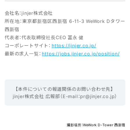
会社名：jinjer株式会社
所在地：東京都新宿区西新宿 6-11-3 WeWork Dタワー
西新宿
代表者：代表取締役社長CEO 冨永 健
コーポレートサイト：
https://jinjer.co.jp/
最新の求人一覧：
https://jobs.jinjer.co.jp/position/
【本‌件‌に‌つ‌い‌ての報‌道‌関‌係‌の‌お‌問‌い‌合‌わ‌せ先】‌ ‌
jinjer株式会社 広報部（E-mail‌：‌pr@jinjer.co.jp）
撮影場所：WeWork D-Tower 西新宿