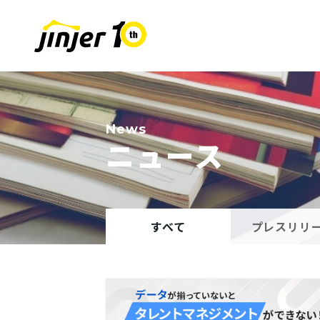
COMPANY
SUSTAINABIL
RECRUIT
採用情報
会社
News
ニュース
Leaders
MOVE ON PROJECT
新卒採用
Sta
中途
すべて
プレスリリ