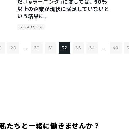
だ、「eラーニング」に関しては、 50％
以上の企業が現状に満足していないと
いう結果に。
プレスリリース
...
...
0
20
30
31
32
33
34
40
私たちと一緒に働きませんか？