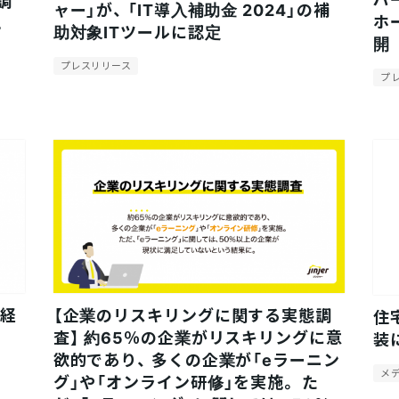
調
ャー」が、 「IT導入補助金 2024」の補
ホ
。
助対象ITツールに認定
開
プレスリリース
プ
新経
【企業のリスキリングに関する実態調
住
査】 約65％の企業がリスキリングに意
装
欲的であり、 多くの企業が「eラーニン
メ
グ」や「オンライン研修」を実施。 た