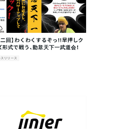
第二回】わくわくするぞっ!!早押しク
ズ形式で戦う、勤怠天下一武道会！
レスリリース