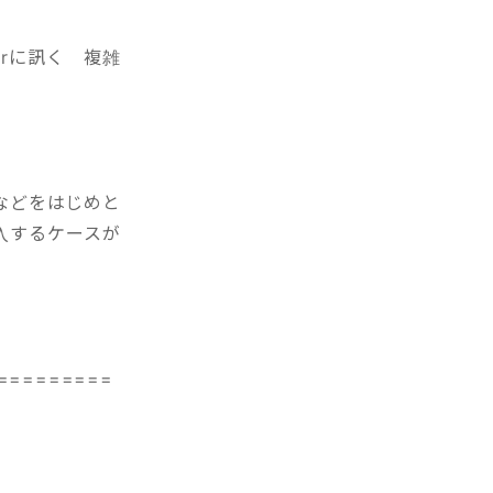
erに訊く 複雑
Pなどをはじめと
入するケースが
=========