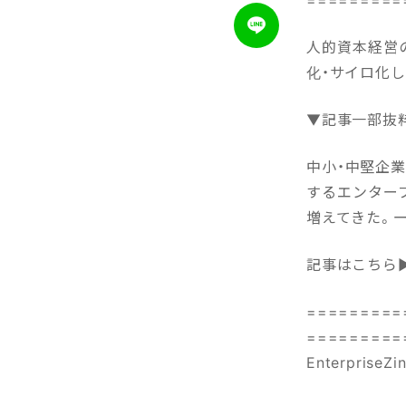
人的資本経営の
化・サイロ化
▼記事一部抜
中小・中堅企業
するエンター
増えてきた。ー
記事はこちら
=========
=========
EnterpriseZ