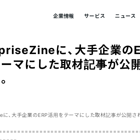
企業情報
サービス
ニュース
rpriseZineに、大手企業の
ITY
概要
サステナビリティ
テーマにした取材記事が公
。
tement
採用
Values
プロダクト採用
seZineに、大手企業のERP活用をテーマにした取材記事が公開
======================================
=====