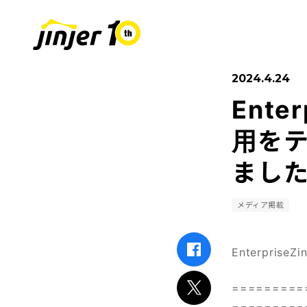
2024.4.24
Ente
COMPANY
SUSTAINABIL
RECRUIT
採用情報
会社
用を
ました
Leaders
MOVE ON PROJECT
新卒採用
Sta
中途
メディア掲載
Enterpri
=========
=========