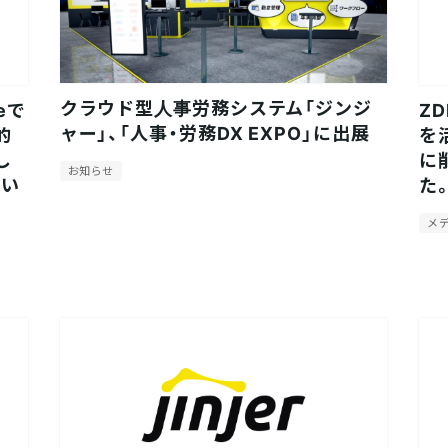
クラウド型人事労務システム「ジンジ
eで
Z
ャー」、「人事・労務DX EXPO」に出展
的
を
し
に
お知らせ
てい
た
メ