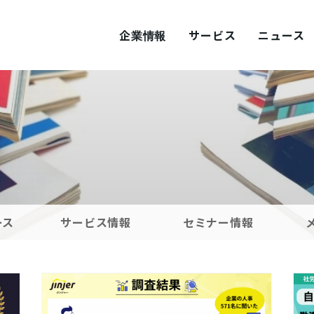
企業情報
サービス
ニュース
ITY
概要
サステナビリティ
tement
採用
Values
プロダクト採用
ース
サービス情報
セミナー情報