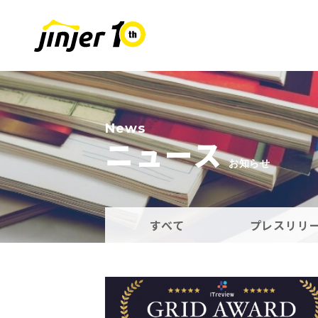
COMPANY
SUSTAINABIL
RECRUIT
採用情報
会社
News
ニュース
お知らせ
Leaders
MOVE ON PROJECT
新卒採用
Sta
中途
すべて
プレスリリ