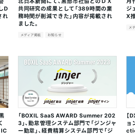
会
北日本新聞にて、黒部市社協とのＤＸ
月
しD
共同研究の成果として「389時間の業
ジ
され
務時間が削減できた」内容が掲載され
X
ました。
メ
メディア掲載
お知らせ
黒
「BOXIL SaaS AWARD Summer 202
【
く
3」、勤怠管理システム部門で「ジンジャ
ョン
IC
ー勤怠」、経費精算システム部門で「ジ
c