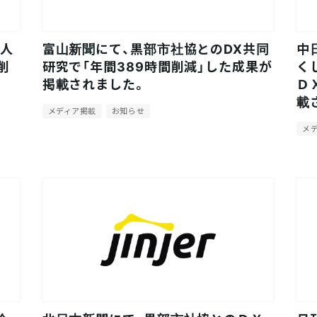
、人
富山新聞にて、黒部市社協とのDX共同
中
削
研究で「年間389時間削減」した成果が
く
掲載されました。
Ｄ
載
メディア掲載
お知らせ
メ