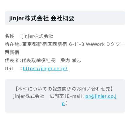
jinjer株式会社 会社概要
名称 ：jinjer株式会社
所在地：東京都新宿区西新宿 6-11-3 WeWork Dタワー
西新宿
代表者：代表取締役社長 桑内 孝志
URL ：
https://jinjer.co.jp/
【本‌件‌に‌つ‌い‌ての報‌道‌関‌係‌の‌お‌問‌い‌合‌わ‌せ先】‌ ‌
jinjer株式会社 ‌広報室（E-mail‌：‌
pr@jinjer.co.j
p
）