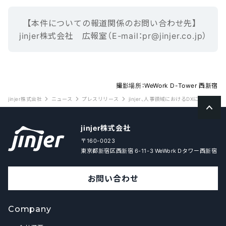
【本‌件‌に‌つ‌い‌ての報‌道‌関‌係‌の‌お‌問‌い‌合‌わ‌せ先】‌ ‌
jinjer株式会社 広報室（E-mail‌：‌pr@jinjer.co.jp）
撮影場所：WeWork D-Tower 西新宿
jinjer株式会社
ニュース
プレスリリース
jinjer、人事領域におけるDXについて
jinjer株式会社
〒160-0023
東京都新宿区西新宿 6-11-3 WeWork Dタワー西新宿
お問い合わせ
Company