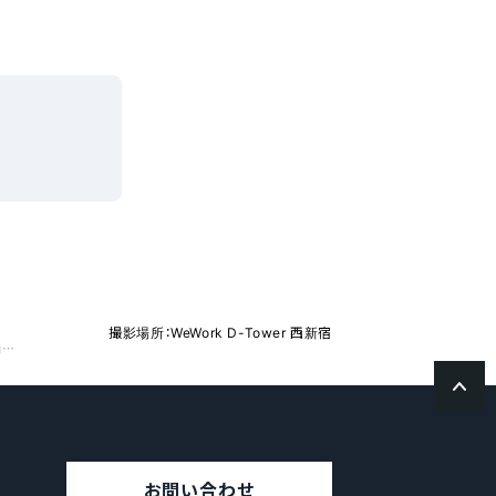
撮影場所：WeWork D-Tower 西新宿
jinjer、社会保険労務士 五味田氏が登壇する『【2024年4月改正】本当にこれで合っている？ 労働条件明示のルール改正 対策講座』を開催
お問い合わせ