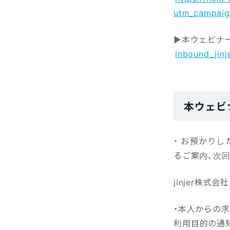
utm_campaig
▶本ウェビナ
inbound_jinje
本ウェビ
・ お預かりし
るご案内、次
jinjer株式
・本人からの
利用目的の通知