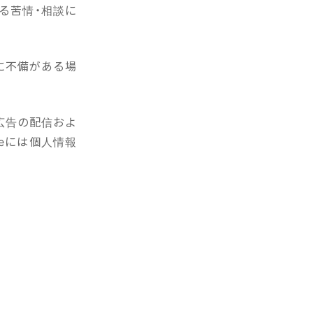
る苦情・相談に
に不備がある場
広告の配信およ
ieには個人情報