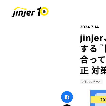
2024.3.14
jin
COMPANY
SUSTAINABIL
RECRUIT
採用情報
会社
する『
合って
Leaders
MOVE ON PROJECT
新卒採用
Sta
中途
正 対
プレスリリース