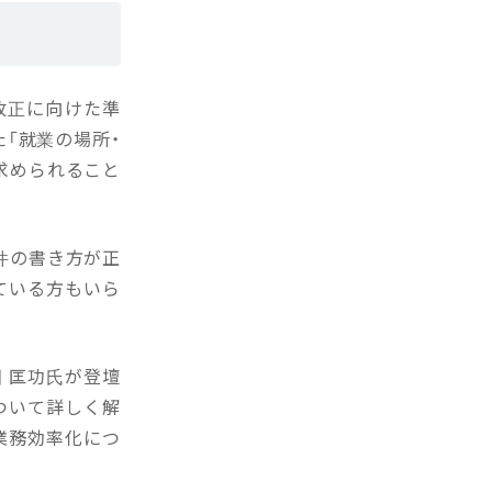
改正に向けた準
「就業の場所・
求められること
件の書き方が正
ている方もいら
 匡功氏が登壇
ついて詳しく解
業務効率化につ