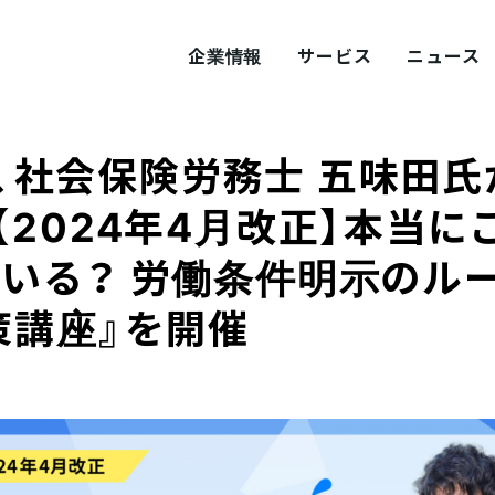
企業情報
サービス
ニュース
jer、社会保険労務士 五味田
ITY
概要
サステナビリティ
【2024年4月改正】本当に
いる？ 労働条件明示のル
tement
採用
Values
プロダクト採用
策講座』を開催