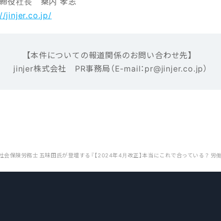
締役社長 桑内 孝志
//jinjer.co.jp/
【本‌件‌に‌つ‌い‌ての報‌道‌関‌係‌の‌お‌問‌い‌合‌わ‌せ先】‌ ‌
jinjer株式会社 ‌PR事務局（E-mail‌：‌pr@jinjer.co.jp）