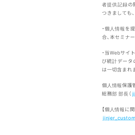
者提供記録の
つきましても
・個人情報を
合、本セミナ
・当Webサ
び統計データの
は一切含まれ
個人情報保護管理
総務部 部長（
j
【個人情報に関
jinjer_custom