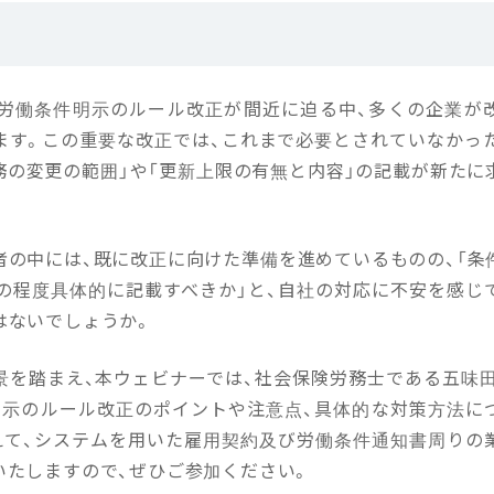
月の労働条件明示のルール改正が間近に迫る中、多くの企業が
ます。この重要な改正では、これまで必要とされていなかった
務の変更の範囲」や「更新上限の有無と内容」の記載が新たに
者の中には、既に改正に向けた準備を進めているものの、「条
どの程度具体的に記載すべきか」と、自社の対応に不安を感じ
はないでしょうか。
景を踏まえ、本ウェビナーでは、社会保険労務士である五味田
明示のルール改正のポイントや注意点、具体的な対策方法に
えて、システムを用いた雇用契約及び労働条件通知書周りの
いたしますので、ぜひご参加ください。