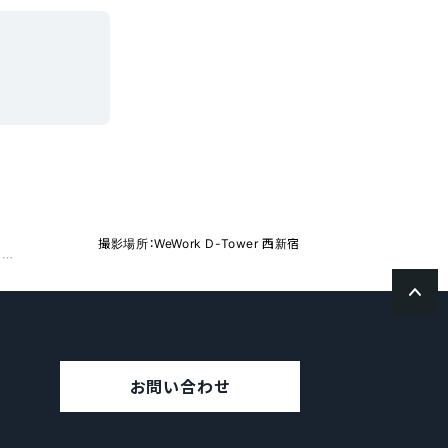
撮影場所：WeWork D-Tower 西新宿
jinjer、介護テックが一堂に出展する商談型展示会『Careテクノロジー東京’24 第7回 介護テクノロジー展』に出展
お問い合わせ