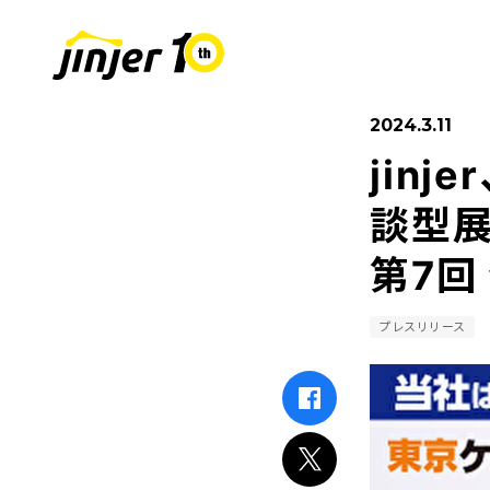
2024.3.11
jin
COMPANY
SUSTAINABIL
RECRUIT
採用情報
会社
談型展
第7回
Leaders
MOVE ON PROJECT
新卒採用
Sta
中途
プレスリリース