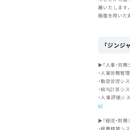
展いたします
画面を用いた
「ジンジ
▶「人事・労
・人事労務管
・勤怠管理
・給与計算
・人事評価
n/
▶「経理・財
・経費精算