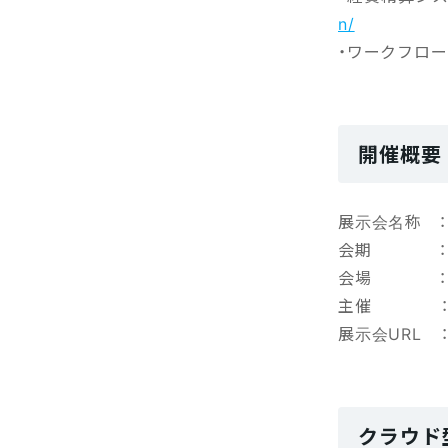
n/
・ワークフロ
開催概要
展示会名称 ：
会期 ：2024
会場 ：東
主催 ：ブ
展示会URL 
クラウド