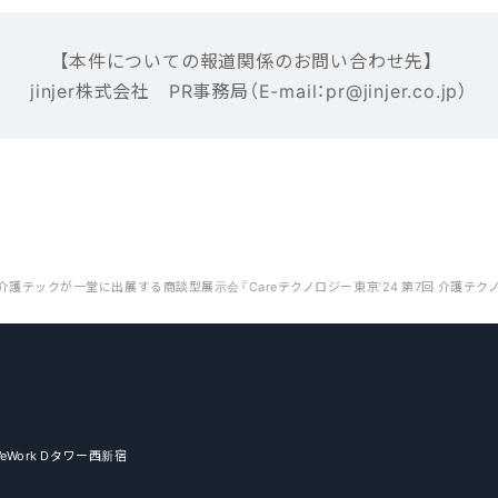
【本‌件‌に‌つ‌い‌ての報‌道‌関‌係‌の‌お‌問‌い‌合‌わ‌せ先】‌ ‌
jinjer株式会社 ‌PR事務局（E-mail‌：‌pr@jinjer.co.jp）
WeWork Dタワー西新宿