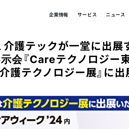
企業情報
サービス
ニュース
jer、介護テックが一堂に出
ITY
概要
サステナビリティ
示会『Careテクノロジー東
 介護テクノロジー展』に出
tement
採用
Values
プロダクト採用