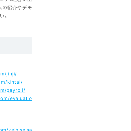
ムの紹介やデモ
い。
m/jinji/
om/kintai/
om/payroll/
.com/evaluatio
com/keihiseisa