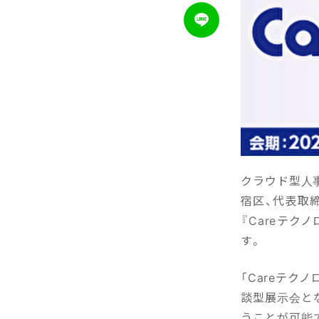
クラウド型人事
宿区、代表取締
『Careテク
す。
「Careテク
談型展示会と
うことが可能