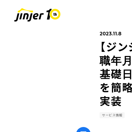
2023.11.8
【ジン
COMPANY
SUSTAINABIL
RECRUIT
採用情報
会社
職年月
基礎
Leaders
MOVE ON PROJECT
新卒採用
Sta
中途
を簡
実装
サービス情報