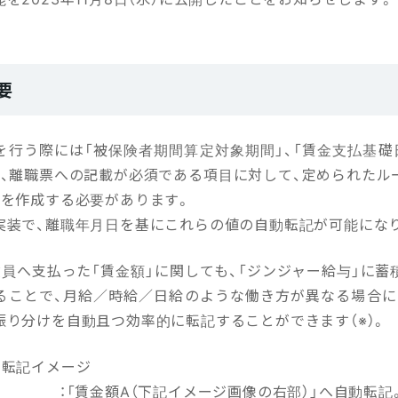
要
を行う際には「被保険者期間算定対象期間」、「賃金支払基礎日
等、離職票への記載が必須である項目に対して、定められたル
票を作成する必要があります。
実装で、離職年月日を基にこれらの値の自動転記が可能にな
業員へ支払った「賃金額」に関しても、「ジンジャー給与」に蓄
ることで、月給／時給／日給のような働き方が異なる場合に
振り分けを自動且つ効率的に転記することができます（※）。
動転記イメージ
合 ：「賃金額A（下記イメージ画像の右部）」へ自動転記