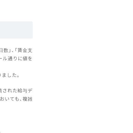
数」、「賃金支
ール通りに値を
りました。
積された給与デ
おいても、複雑
。