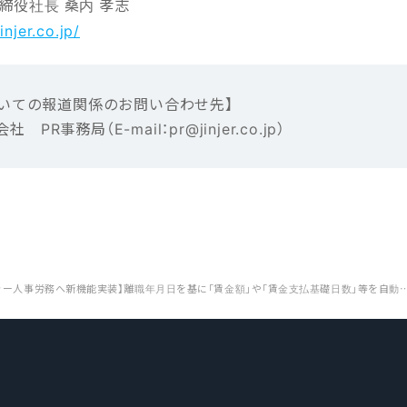
締役社長 桑内 孝志
jinjer.co.jp/
い‌ての報‌道‌関‌係‌の‌お‌問‌い‌合‌わ‌せ先】‌ ‌
会社 ‌PR事務局（E-mail‌：‌pr@jinjer.co.jp）
【ジンジャー人事労務へ新機能実装】離職年月日を基に「賃金額」や「賃金支払基礎日数」等を自動転記し離職票の作