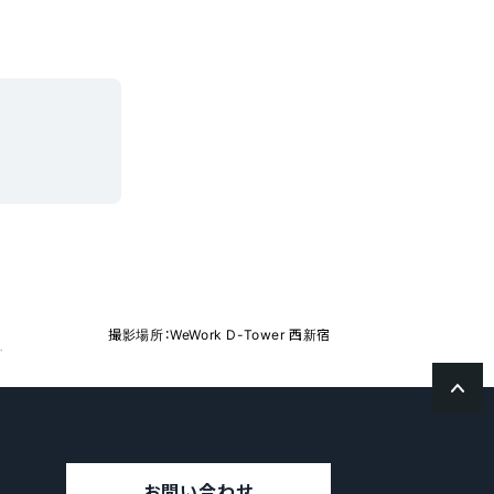
撮影場所：WeWork D-Tower 西新宿
成を簡略化できる離職票作成転記機能を実装
お問い合わせ