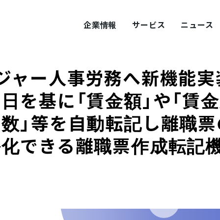
企業情報
サービス
ニュース
ジャー人事労務へ新機能実
ITY
概要
サステナビリティ
日を基に「賃金額」や「賃
日数」等を自動転記し離職票
tement
採用
Values
プロダクト採用
略化できる離職票作成転記