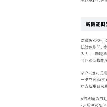
新機能概
離職票の交付
払対象期間」
入力し、離職
今回の新機能
また、過去従
ータを連動す
な支払項目の
※賃金額の自
・月給者の場