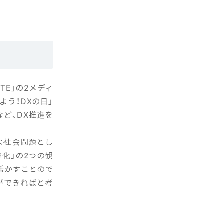
NOTE」の2メディ
う！DXの日」
など、DX推進を
な社会問題とし
化」の2つの観
活かすことので
ができればと考