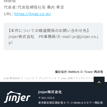
西新宿
代表者：代表取締役社長 桑内 孝志
URL：
https://jinjer.co.jp/
【本‌件‌に‌つ‌い‌ての報‌道‌関‌係‌の‌お‌問‌い‌合‌わ‌せ先】‌ ‌
jinjer株式会社 ‌PR事務局（E-mail‌：‌pr@jinjer.co.j
p）
撮影場所：WeWork D-Tower 西新宿
jinjer株式会社
ニュース
プレスリリース
jinjer、日本ファンドレイジング協会が開
jinjer株式会社
〒160-0023
東京都新宿区西新宿 6-11-3 WeWork Dタワー西新宿