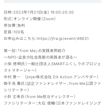
日時：2023年7月21日(金) 19:00-20:30
形式：オンライン開催（Zoom）
参加費：無料
定員：100名
お申込みはこちら：https://jfra.jp/event/46631
第一部：「from Me」の実践事例紹介
～NPO・企業の社会貢献の実践者が語る～
小柴 徳明氏（一般社団法人SMARTふくしラボプロジェ
クトマネージャー）
中村 景一 （jinjer株式会社 DX Action アンバサダー）
御手洗 薫氏（認定ファンドレイザー、from Me公認ファ
シリテーター）
小針 丈幸氏（from Me担当ディレクター）
ファシリテーター：大石 俊輔（日本ファンドレイジング