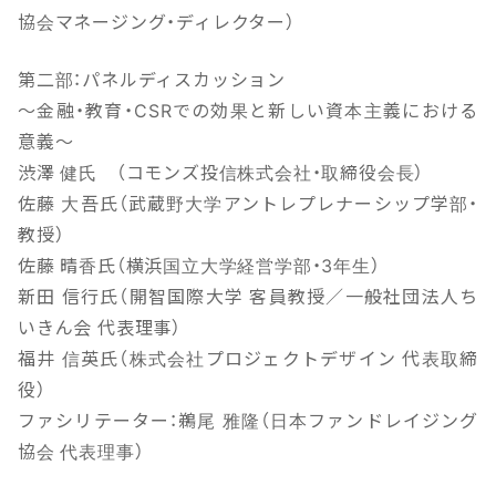
協会マネージング・ディレクター）
第二部：パネルディスカッション
～金融・教育・CSRでの効果と新しい資本主義における
意義～
渋澤 健氏 （コモンズ投信株式会社・取締役会長）
佐藤 大吾氏（武蔵野大学アントレプレナーシップ学部・
教授）
佐藤 晴香氏（横浜国立大学経営学部・3年生）
新田 信行氏（開智国際大学 客員教授／一般社団法人ち
いきん会 代表理事）
福井 信英氏（株式会社プロジェクトデザイン 代表取締
役）
ファシリテーター：鵜尾 雅隆（日本ファンドレイジング
協会 代表理事）