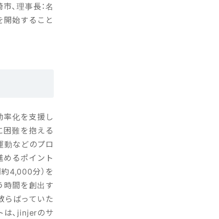
岡崎市、理事長：名
を開始すること
の効率化を支援し
に困難を抱える
運動などのプロ
を進めるポイント
4,000分）を
う時間を創出す
散らばっていた
jinjerのサ