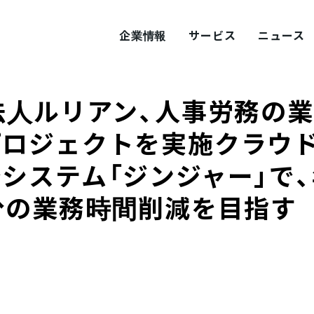
企業情報
サービス
ニュース
法人ルリアン、人事労務の
ITY
概要
サステナビリティ
プロジェクトを実施クラウ
システム「ジンジャー」で、
tement
採用
Values
プロダクト採用
分の業務時間削減を目指す