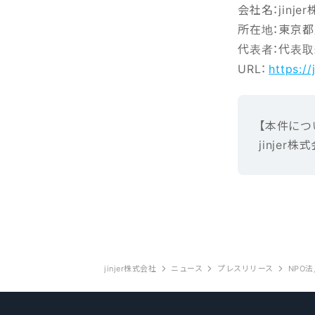
会社名：jinje
所在地：東京都新
代表者：代表取
URL：
https://
【本‌件‌に‌つ‌
jinjer株式
jinjer株式会社
ニュース
プレスリリース