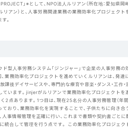
N PROJECT」※として、NPO法人ルリアン（所在地：愛知県
下 ルリアン）と、人事労務関連業務の業務効率化プロジェクト
ます。
、クラウド型人事労務システム「ジンジャー」で企業の人事労務
回、業務効率化プロジェクトを進めていくルリアンは、発達
、放課後デイサービスや、専門的な療育や音楽・ダンス・工作・
ています。jinjerがルリアンで業務効率化プロジェクト
く2点あります。1つ目は、現在25名分の人事労務管理（年間約
っており、業務効率化を実現することで、子供たちに向き合
は、人事情報管理を正確に行い、これまで書類や契約書ごとに
に統合して管理を行う点です。 この業務効率化プロジェクトは、