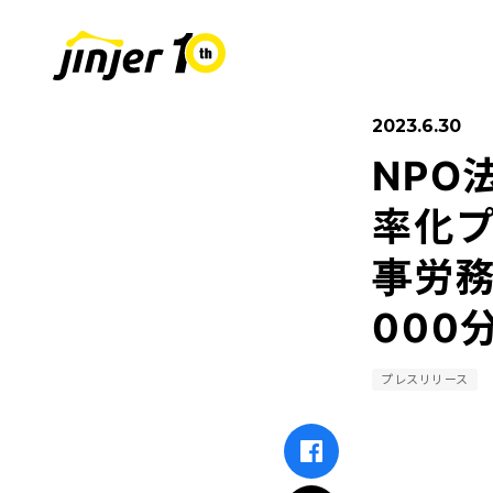
2023.6.30
NPO
COMPANY
SUSTAINABIL
RECRUIT
採用情報
会社
率化
事労務
Leaders
MOVE ON PROJECT
新卒採用
Sta
中途
000
プレスリリース