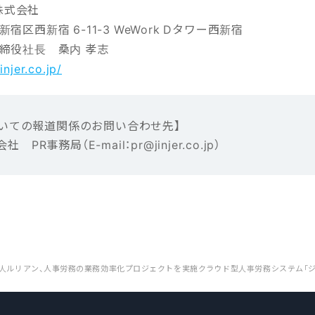
r株式会社
宿区西新宿 6-11-3 WeWork Dタワー西新宿
締役社長 桑内 孝志
jinjer.co.jp/
い‌ての報‌道‌関‌係‌の‌お‌問‌い‌合‌わ‌せ先】‌ ‌
会社 ‌PR事務局（E-mail‌：‌pr@jinjer.co.jp）