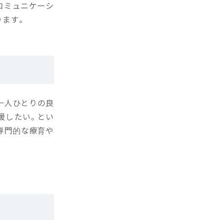
コミュニケーシ
ります。
一人ひとりの良
援したい。とい
専門的な療育や