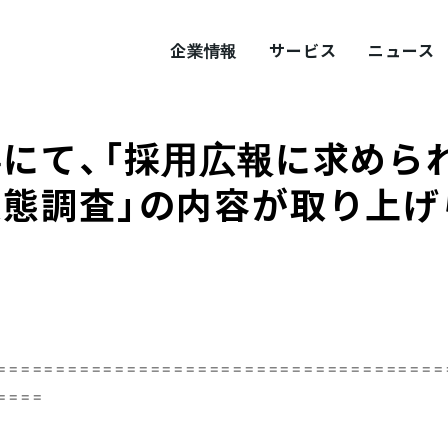
企業情報
サービス
ニュース
にて、「採用広報に求めら
ITY
概要
サステナビリティ
実態調査」の内容が取り上げ
tement
採用
Values
プロダクト採用
======================================
====