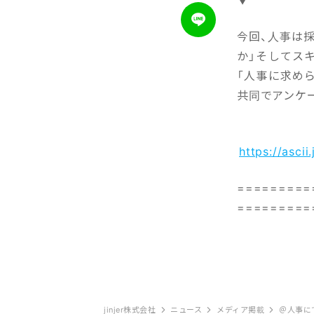
今回、人事は
か」そしてス
「人事に求めら
共同でアンケ
https://asci
=========
=========
jinjer株式会社
ニュース
メディア掲載
＠人事に