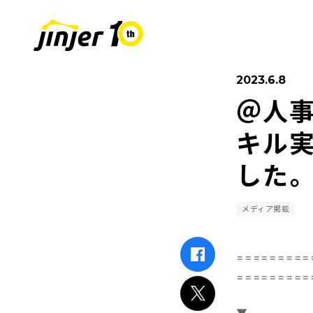
2023.6.8
＠人事
COMPANY
SUSTAINABIL
RECRUIT
採用情報
会社
キル
した。
Leaders
MOVE ON PROJECT
新卒採用
Sta
中途
メディア掲載
=========
=========
▼