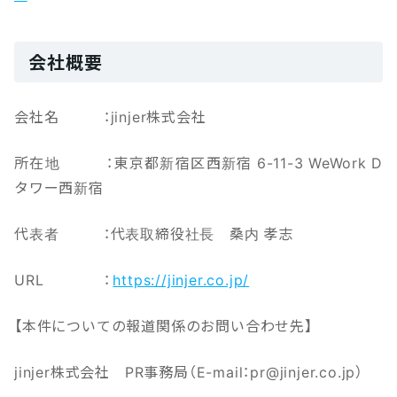
会社概要
会社名 ：jinjer株式会社
所在地 ：東京都新宿区西新宿 6-11-3 WeWork D
タワー西新宿
代表者 ：代表取締役社長 桑内 孝志
URL ：
https://jinjer.co.jp/
【本‌件‌に‌つ‌い‌ての報‌道‌関‌係‌の‌お‌問‌い‌合‌わ‌せ先】‌ ‌
jinjer株式会社 ‌PR事務局（E-mail‌：‌pr@jinjer.co.jp）