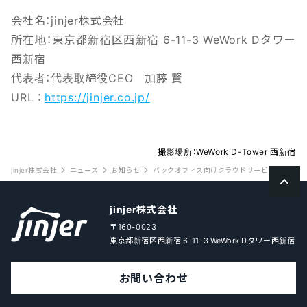
会社名：jinjer株式会社
所在地：東京都新宿区西新宿 6-11-3 WeWork Dタワー
西新宿
代表者：代表取締役CEO 加藤 賢
URL ：
https://jinjer.co.jp/
撮影場所：WeWork D-Tower 西新宿
jinjer株式会社
ニュース
お知らせ
バックオフィス向けクラウドサービス「ジンジャー」が「IT
jinjer株式会社
〒160-0023
東京都新宿区西新宿 6-11-3 WeWork Dタワー西新宿
お問い合わせ