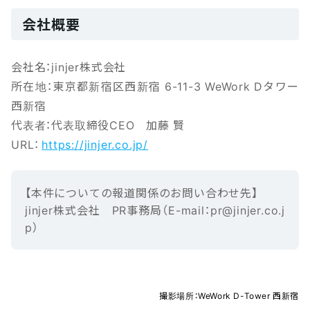
会社概要
会社名：jinjer株式会社
所在地：東京都新宿区西新宿 6-11-3 WeWork Dタワー
西新宿
代表者：代表取締役CEO 加藤 賢
URL：
https://jinjer.co.jp/
【本‌件‌に‌つ‌い‌ての報‌道‌関‌係‌の‌お‌問‌い‌合‌わ‌せ先】‌ ‌
jinjer株式会社 ‌PR事務局（E-mail‌：‌pr@jinjer.co.j
p）
撮影場所：WeWork D-Tower 西新宿