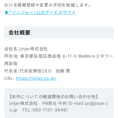
おける情報登録や変更の手間を削減します。
▶「ジンジャー」公式サービスサイト
会社概要
会社名：jinjer株式会社
所在地：東京都新宿区西新宿 6-11-3 WeWork Dタワー
西新宿
代表者：代表取締役CEO 加藤 賢
URL：
https://jinjer.co.jp/
【本‌件‌に‌つ‌い‌ての報‌道‌関‌係‌の‌お‌問‌い‌合‌わ‌せ先】‌ ‌
jinjer株式会社 ‌PR担当 中村（E-mail‌：‌pr@jinjer.c
o.jp TEL：080-1137-3849）