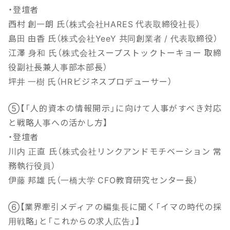
・登壇者
西村 創一朗 氏（株式会社HARES 代表取締役社長）
島田 由香 氏（株式会社YeeY 共同創業者 / 代表取締役）
江澤 身和 氏（株式会社スープストックトーキョー 取締
役副社長兼人事部本部長）
坪井 一樹 氏（HRビジネスプロデューサー）
⑤【「人的資本の情報開示」に向けて人事がすべき対応
と戦略人事への活かし方】
・登壇者
川内 正直 氏（株式会社リンクアンドモチベーション 常
務執行役員）
伊藤 邦雄 氏（一橋大学 CFO教育研究センター長）
⑥【業界牽引メディアの編集長に聞く「イマの時代の採
用戦略」と「これからの求人広告」】