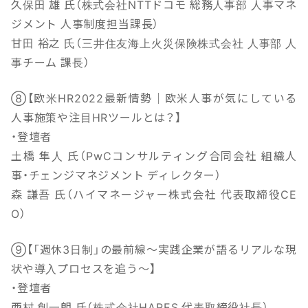
久保田 雄 氏（株式会社NTTドコモ 総務人事部 人事マネ
ジメント 人事制度担当課長）
甘田 裕之 氏（三井住友海上火災保険株式会社 人事部 人
事チーム 課長）
⑧【欧米HR2022最新情勢｜欧米人事が気にしている
人事施策や注目HRツールとは？】
・登壇者
土橋 隼人 氏（PwCコンサルティング合同会社 組織人
事・チェンジマネジメント ディレクター）
森 謙吾 氏（ハイマネージャー株式会社 代表取締役CE
O）
⑨【「週休3日制」の最前線〜実践企業が語るリアルな現
状や導入プロセスを追う〜】
・登壇者
西村 創一朗 氏（株式会社HARES 代表取締役社長）