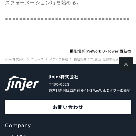
スフォーメーション）」を始める。
===================================
==================================
撮影場所：WeWork D-Tower 西新宿
jinjer株式会社
ニュース
メディア掲載
福祉新聞にて、富山・黒部市社協「ICTで事務効
jinjer株式会社
〒160-0023
東京都新宿区西新宿 6-11-3 WeWork Dタワー西新宿
お問い合わせ
Company