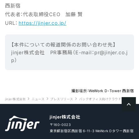
西新宿
代表者：代表取締役CEO 加藤 賢
URL：
https://jinjer.co.jp/
【本‌件‌に‌つ‌い‌ての報‌道‌関‌係‌の‌お‌問‌い‌合‌わ‌せ先】‌ ‌
jinjer株式会社 ‌PR事務局（E-mail‌：‌pr@jinjer.co.j
p）
撮影場所：WeWork D-Tower 西新宿
jinjer株式会社
ニュース
プレスリリース
バックオフィス向けクラウドサービスを提供
jinjer株式会社
〒160-0023
東京都新宿区西新宿 6-11-3 WeWork Dタワー西新宿