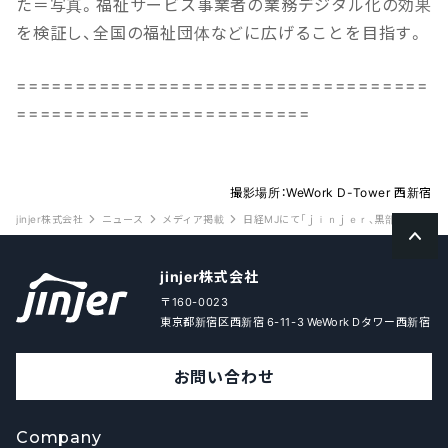
た＝写真。福祉サービス事業者の業務デジタル化の効果
を検証し、全国の福祉団体などに広げることを目指す。
===================================
=========================
撮影場所：WeWork D-Tower 西新宿
jinjer株式会社
ニュース
メディア掲載
日経ⅯJにて「ｊｉｎｊｅｒ、黒部市社協と福祉
jinjer株式会社
〒160-0023
東京都新宿区西新宿 6-11-3 WeWork Dタワー西新宿
お問い合わせ
Company