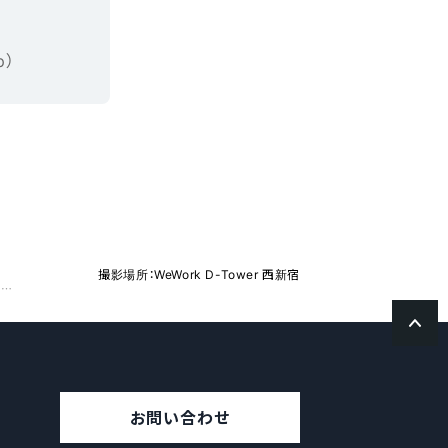
p）
撮影場所：WeWork D-Tower 西新宿
ジンジャーサーベイ、組織課題を”より早く、より正確に”可視化する 「組織診断パルス機能」を提供開始
お問い合わせ