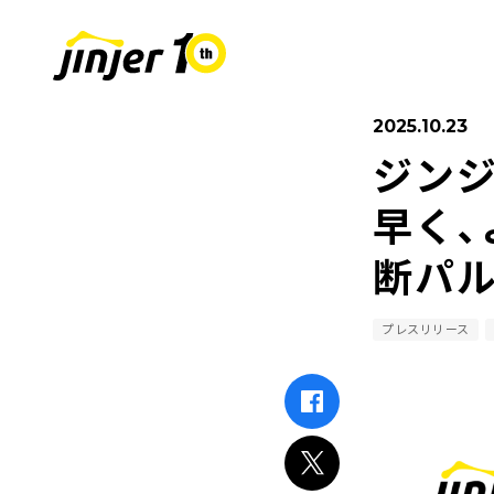
2025.10.23
ジンジ
COMPANY
SUSTAINABIL
RECRUIT
採用情報
会社
早く、
断パル
Leaders
MOVE ON PROJECT
新卒採用
Sta
中途
プレスリリース