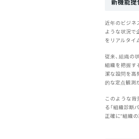
新機能提
近年のビジネ
ような状況で
をリアルタイ
従来、組織の
組織を把握す
潔な設問を高
的な定点観測
このような背
る「組織診断
正確に”組織