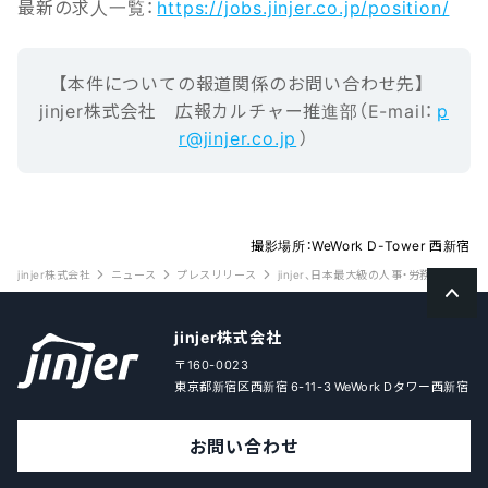
最新の求人一覧：
https://jobs.jinjer.co.jp/position/
【本‌件‌に‌つ‌い‌ての報‌道‌関‌係‌の‌お‌問‌い‌合‌わ‌せ先】‌ ‌
jinjer株式会社 広報カルチャー推進部（E-mail‌：‌
p
r@jinjer.co.jp
）
撮影場所：WeWork D-Tower 西新宿
jinjer株式会社
ニュース
プレスリリース
jinjer、日本最大級の人事・労務・経営者向
jinjer株式会社
〒160-0023
東京都新宿区西新宿 6-11-3 WeWork Dタワー西新宿
お問い合わせ