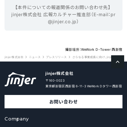
【本‌件‌に‌つ‌い‌ての報‌道‌関‌係‌の‌お‌問‌い‌合‌わ‌せ先】‌ ‌
jinjer株式会社 広報カルチャー推進部（E-mail‌：‌pr
@jinjer.co.jp）
撮影場所：WeWork D-Tower 西新宿
jinjer株式会社
ニュース
プレスリリース
さらなる事業成長に向け、jinjerのCM
jinjer株式会社
〒160-0023
東京都新宿区西新宿 6-11-3 WeWork Dタワー西新宿
お問い合わせ
Company