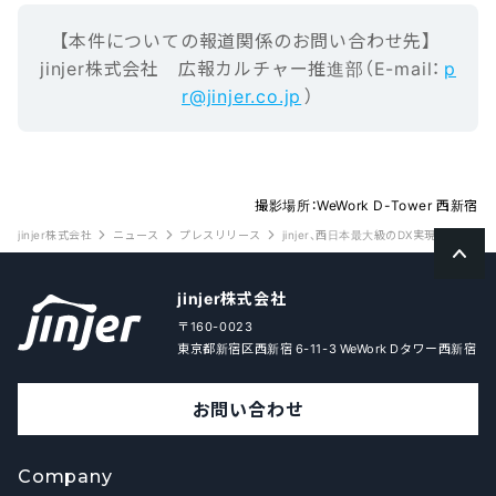
【本‌件‌に‌つ‌い‌ての報‌道‌関‌係‌の‌お‌問‌い‌合‌わ‌せ先】‌ ‌
jinjer株式会社 広報カルチャー推進部（E-mail‌：‌
p
r@jinjer.co.jp
）
撮影場所：WeWork D-Tower 西新宿
jinjer株式会社
ニュース
プレスリリース
jinjer、西日本最大級のDX実現のための総合
jinjer株式会社
〒160-0023
東京都新宿区西新宿 6-11-3 WeWork Dタワー西新宿
お問い合わせ
Company