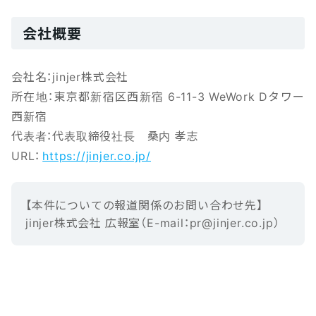
会社概要
会社名：jinjer株式会社
所在地：東京都新宿区西新宿 6-11-3 WeWork Dタワー
西新宿
代表者：代表取締役社長 桑内 孝志
URL：
https://jinjer.co.jp/
【本‌件‌に‌つ‌い‌ての報‌道‌関‌係‌の‌お‌問‌い‌合‌わ‌せ先】‌ ‌
jinjer株式会社 広報室（E-mail‌：‌pr@jinjer.co.jp）