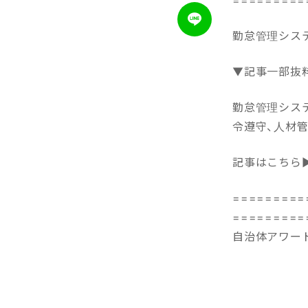
勤怠管理シス
▼記事一部抜
勤怠管理シス
令遵守、人材
記事はこちら
=========
=========
自治体アワード 