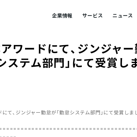
企業情報
サービス
ニュース
体アワードにて、ジンジャー
ITY
概要
サステナビリティ
システム部門」にて受賞し
tement
採用
Values
プロダクト採用
ドにて、ジンジャー勤怠が「勤怠システム部門」にて受賞しま
======================================
=====