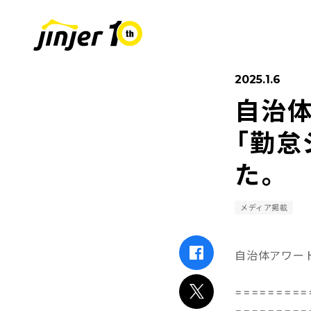
2025.1.6
自治
COMPANY
SUSTAINABIL
RECRUIT
採用情報
会社
「勤怠
た。
Leaders
MOVE ON PROJECT
新卒採用
Sta
中途
メディア掲載
自治体アワー
=========
=========