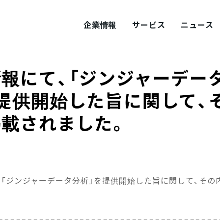
企業情報
サービス
ニュース
報にて、「ジンジャーデー
ITY
概要
サステナビリティ
提供開始した旨に関して、
掲載されました。
tement
採用
Values
プロダクト採用
、「ジンジャーデータ分析」を提供開始した旨に関して、その
======================================