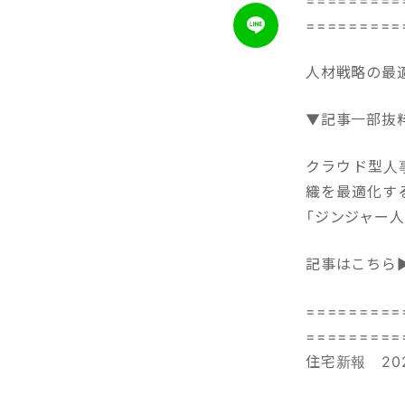
=========
人材戦略の最適
▼記事一部抜
クラウド型人事
織を最適化す
「ジンジャー人
記事はこちら
=========
=========
住宅新報 202