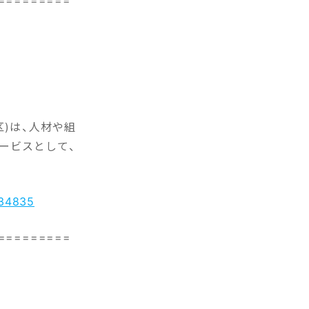
区)は、人材や組
ービスとして、
034835
=========