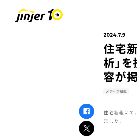
2024.7.9
住宅新
COMPANY
SUSTAINABIL
RECRUIT
採用情報
会社
析」を
容が
Leaders
MOVE ON PROJECT
新卒採用
Sta
中途
メディア掲載
住宅新報にて
ました。
=========