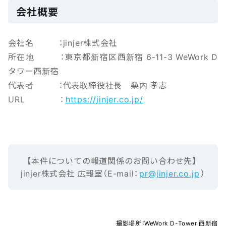
会社概要
会社名 ：jinjer株式会社
所在地 ：東京都新宿区西新宿 6-11-3 WeWork D
タワー西新宿
代表者 ：代表取締役社長 桑内 孝志
URL ：
https://jinjer.co.jp/
【本‌件‌に‌つ‌い‌ての報‌道‌関‌係‌の‌お‌問‌い‌合‌わ‌せ先】‌ ‌
jinjer株式会社 広報室（E-mail‌：‌
pr@jinjer.co.jp
）
撮影場所：WeWork D-Tower 西新宿