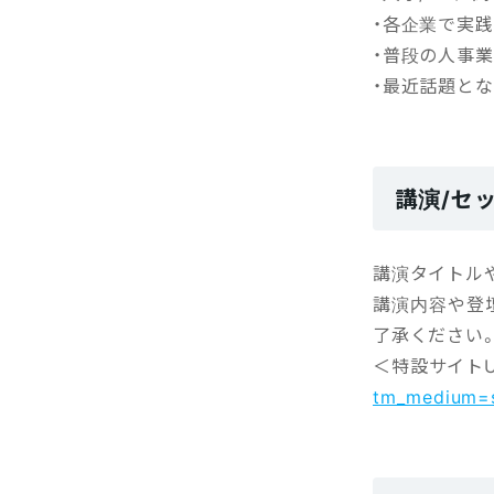
・各企業で実
・普段の人事
・最近話題と
講演/セ
講演タイトルや
講演内容や登
了承ください
＜特設サイトU
tm_medium=s