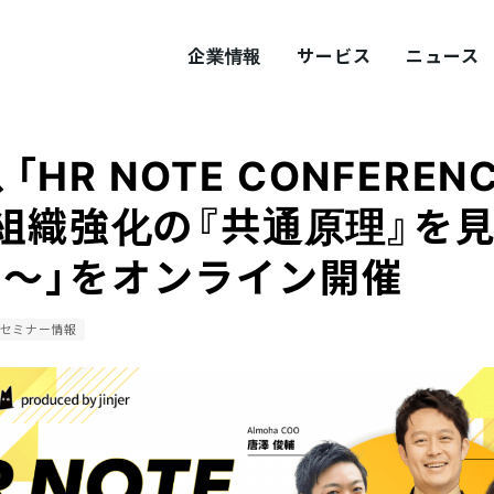
企業情報
サービス
ニュース
er、「HR NOTE CONFEREN
ITY
概要
サステナビリティ
〜組織強化の『共通原理』を
～」をオンライン開催
tement
採用
Values
プロダクト採用
セミナー情報