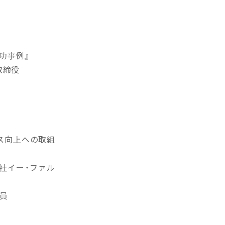
功事例』
取締役
ンス向上への取組
会社イー・ファル
究員