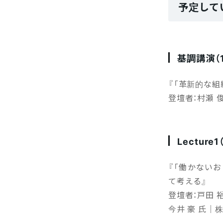
予定して
基調講演（12
『「革新的な
登壇者：村瀬 
Lecture1
『「働かない
て考える』
登壇者：戸田 
今井 豪 氏｜