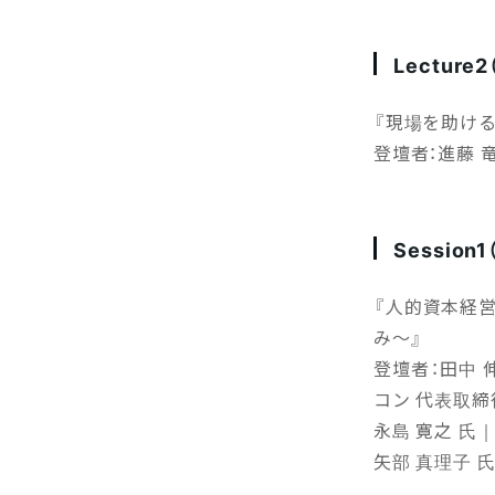
Lecture2
『現場を助け
登壇者：進藤 
Session1
『人的資本経営
み～』
登壇者：田中 
コン 代表取締
永島 寛之 氏
矢部 真理子 