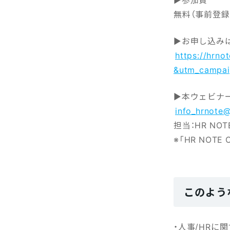
無料（事前登録
▶お申し込み
https://hrn
&utm_campai
▶本ウェビナ
info_hrnote@j
担当：HR NO
※「HR NOT
このよう
・人事/HR