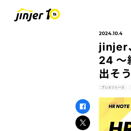
2024.10.4
jinj
COMPANY
SUSTAINABIL
RECRUIT
採用情報
会社
24 
出そう
Leaders
MOVE ON PROJECT
新卒採用
Sta
中途
プレスリリース