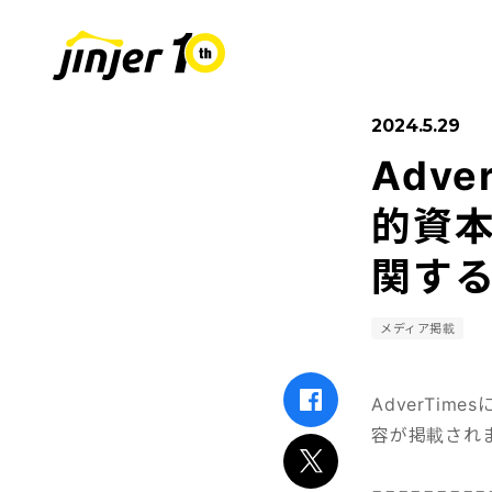
2024.5.29
Adv
COMPANY
SUSTAINABIL
RECRUIT
採用情報
会社
的資
関す
Leaders
MOVE ON PROJECT
新卒採用
Sta
中途
メディア掲載
AdverTi
容が掲載され
=========