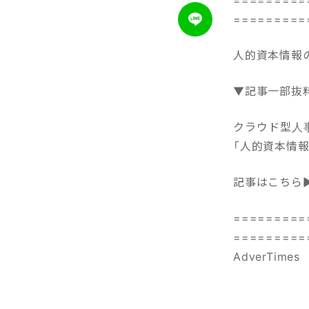
=========
人的資本情報の
▼記事一部抜
クラウド型人事
「人的資本情
記事はこちら
=========
=========
AdverTime