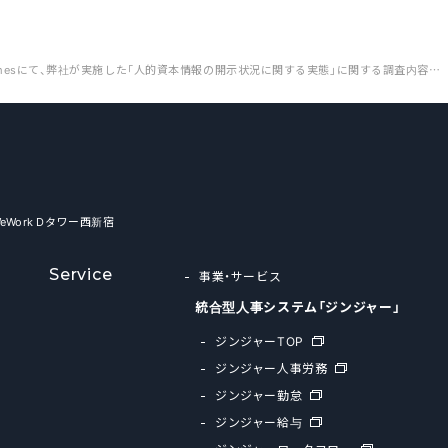
AdverTimesにて、弊社が実施した「人的資本情報の開示状況に関する実態」に関する調査内容が掲載されました。
WeWork Dタワー西新宿
Service
事業・サービス
統合型人事システム「ジンジャー」
ジンジャーTOP
ジンジャー人事労務
ジンジャー勤怠
ジンジャー給与