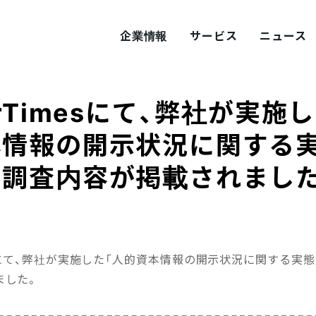
企業情報
サービス
ニュース
erTimesにて、弊社が実施
ITY
概要
サステナビリティ
本情報の開示状況に関する実
る調査内容が掲載されまし
tement
採用
Values
プロダクト採用
mesにて、弊社が実施した「人的資本情報の開示状況に関する実
ました。
======================================