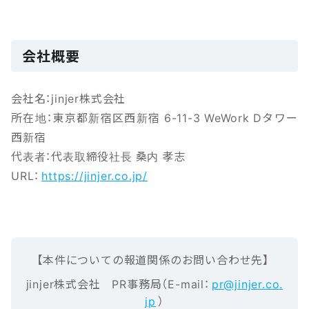
会社概要
会社名：jinjer株式会社
所在地：東京都新宿区西新宿 6-11-3 WeWork Dタワー
西新宿
代表者：代表取締役社長 桑内 孝志
URL：
https://jinjer.co.jp/
【本‌件‌に‌つ‌い‌ての報‌道‌関‌係‌の‌お‌問‌い‌合‌わ‌せ先】‌ ‌
jinjer株式会社 ‌PR事務局（E-mail‌：‌
pr@jinjer.co.
jp
）